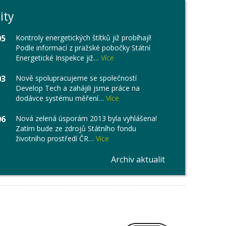
ity
05
Kontroly energetických štítků již probíhají!
Podle informací z pražské pobočky Státní
Energetické Inspekce již…
Více
03
Nově spolupracujeme se společností
Develop Tech a zahájili jsme práce na
dodávce systému měření…
Více
06
Nová zelená úsporám 2013 byla vyhlášena!
Zatím bude ze zdrojů Státního fondu
životního prostředí ČR…
Více
Archiv aktualit