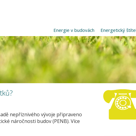
Energie v budovách
Energetický štíte
tků?
padě nepříznivého vývoje připraveno
ické náročnosti budov (PENB). Více