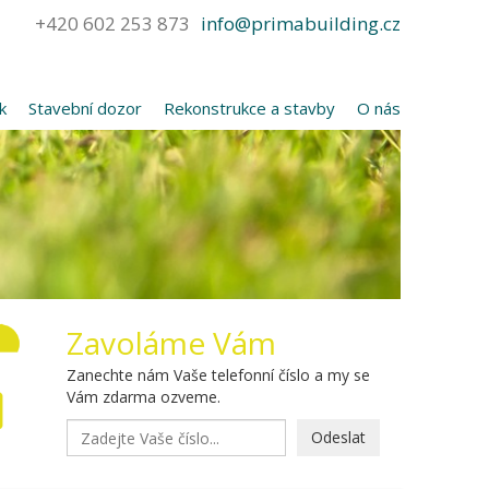
+420 602 253 873
info@primabuilding.cz
k
Stavební dozor
Rekonstrukce a stavby
O nás
Zavoláme Vám
Zanechte nám Vaše telefonní číslo a my se
Vám zdarma ozveme.
Odeslat