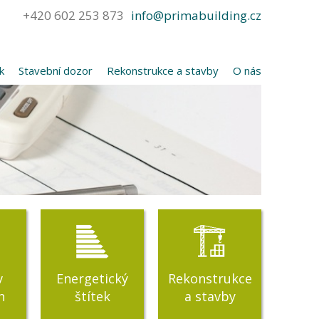
+420 602 253 873
info@primabuilding.cz
k
Stavební dozor
Rekonstrukce a stavby
O nás
v
Energetický
Rekonstrukce
h
štítek
a stavby