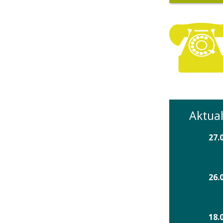
Aktual
27.
26.
18.