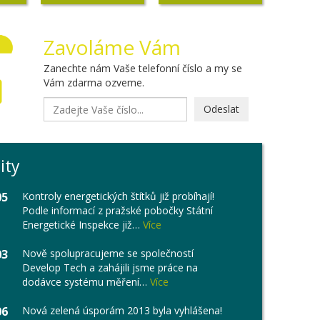
Zavoláme Vám
Zanechte nám Vaše telefonní číslo a my se
Vám zdarma ozveme.
Odeslat
ity
05
Kontroly energetických štítků již probíhají!
Podle informací z pražské pobočky Státní
Energetické Inspekce již…
Více
03
Nově spolupracujeme se společností
Develop Tech a zahájili jsme práce na
dodávce systému měření…
Více
06
Nová zelená úsporám 2013 byla vyhlášena!