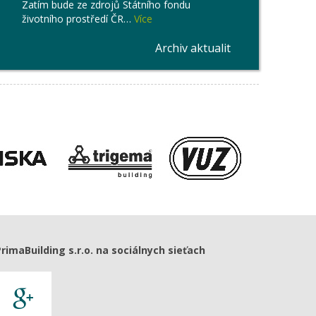
Zatím bude ze zdrojů Státního fondu
životního prostředí ČR…
Více
Archiv aktualit
PrimaBuilding s.r.o. na sociálnych sieťach