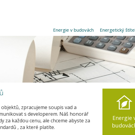
Energie v budovách
Energetický štíte
rů
h objektů, zpracujeme soupis vad a
munikovat s developerem. Náš honorář
Energie 
ady za každou cenu, ale chceme abyste za
budovác
ndardů , za které platíte.